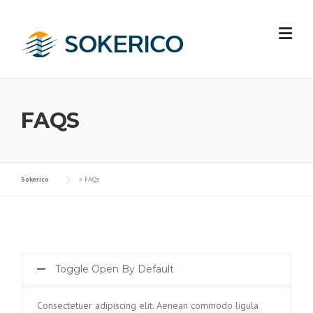
Skip
to
content
FAQS
Sokerico
>
FAQs
Toggle Open By Default
Consectetuer adipiscing elit. Aenean commodo ligula