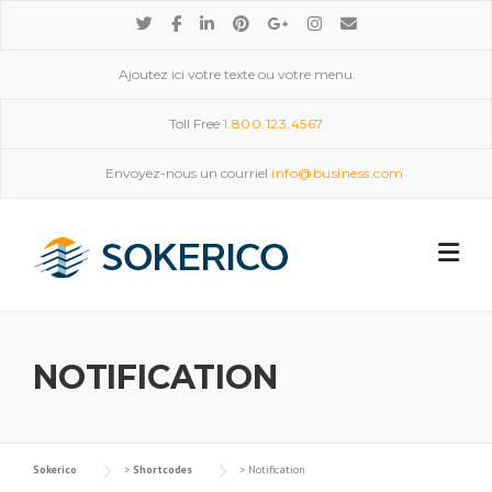
Skip
to
content
Ajoutez ici votre texte ou votre menu.
Toll Free
1.800.123.4567
Envoyez-nous un courriel
info@business.com
NOTIFICATION
Sokerico
>
Shortcodes
>
Notification